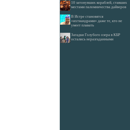
10 затонувших кораблей, ставших
местами паломничества дайверов
В Истре становятся
«ихтиандрами» даже те, кто не
умеет плавать
Загадки Голубого озера в КБР
остались неразгаданными