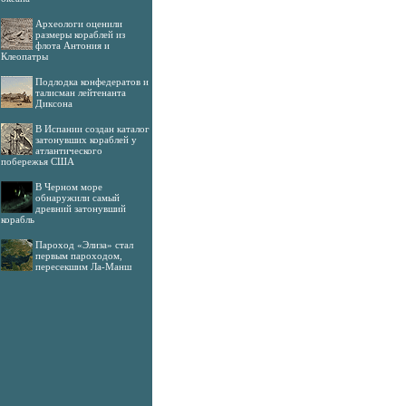
Археологи оценили
размеры кораблей из
флота Антония и
Клеопатры
Подлодка конфедератов и
талисман лейтенанта
Диксона
В Испании создан каталог
затонувших кораблей у
атлантического
побережья США
В Черном море
обнаружили самый
древний затонувший
корабль
Пароход «Элиза» стал
первым пароходом,
пересекшим Ла-Манш