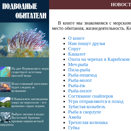
НОВОС
В книге мы знакомимся с морским
место обитания, жизнедеятельность. К
О книге
Нам пишут друзья
Спрут
Кашалот
Охота на черепах в Карибском
Меч-рыба
На дне Норвежского моря
Пила-рыба
существует источник
Рыба-пешеход
пресной воды
Рыба-молот
Искусственный интеллект
Рыба-ёж
будет следить за
Рыба-пилот
вулканами
Состязание снайперов
В Кавказском заповеднике
Угри отправляются в поход
озеро не пересохло - его
временно скрыл ледник
Зубастая колыбель
Рыба в скорлупе
Выброс метана в водах
Амеба
Восточной Арктики -
признак таяния вечной
Трехиглая колюшка
мерзлоты
Губка