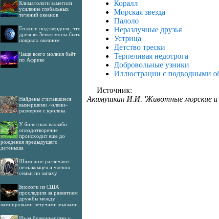
Коралл
Климатологи заметили
усиление глобальных
Морская звезда
течений океанов
Палоло
Геологи подтвердили, что
Неразлучные друзья
древняя Земля могла быть
Устрица
покрыта океаном
Детство трески
Чаще всего молния бьёт
Терпеливая недотрога
по Африке
Добровольные узники
Иллюстрации с подводными о
Источник:
Акимушкин И.И. 'Животные морские и ре
Найдены считавшиеся
вымершими «олени»
размером с кролика
У болотных валлаби
оплодотворение
происходит еще до
рождения предыдущего
детёныша
Шимпанзе различают
незнакомцев и членов
семьи по запаху
Биологи из США
проследили за развитием
дружбы между
вампировыми летучими мышами
Из-за браконьерства у