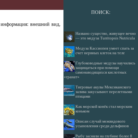
ПОИСК:
 информация: внешний вид,
Названо существо, живущее вечно
— это медуза Turritopsis Nutricula
Медуза Кассиопея умеет спать за
счет нервных клеток на теле
Глубоководные медузы научились
защищаться при помощи
самонаводящихся кислотных
«гранат»
Тигровые акулы Мексиканского
залива закусывают перелетными
птицами
Как морской конёк стал морским
коньком
Описан случай межвидового
усыновления среди дельфинов
Рыбу засняли на глубине более 8