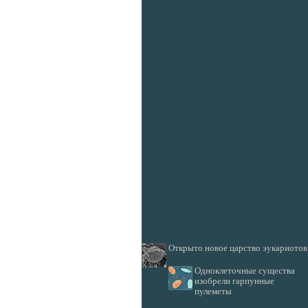
Открыто новое царство эукариотов
Одноклеточные существа
изобрели гарпунные
пулеметы