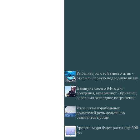
Рыбы над головой вместо птиц -
открыли первую подводную виллу
Накануне своего 94-го дня
рождения, аквалангист - британец
совершил рекордное погружение
Из-за шума корабельных
двигателей речь дельфинов
становится проще
Уровень моря будет расти ещё 500
лет