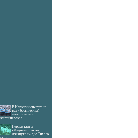
В Норвегии спустят на
воду беспилотный
электрический
контейнеровоз
Первые кадры
«Индианаполиса»,
лежащего на дне Тихого
океана