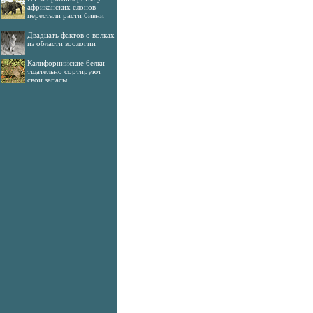
африканских слонов
перестали расти бивни
Двадцать фактов о волках
из области зоологии
Калифорнийские белки
тщательно сортируют
свои запасы