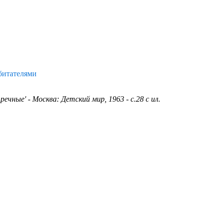
битателями
чные' - Москва: Детский мир, 1963 - с.28 с ил.