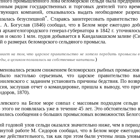
пного промышленного лова беломорской сельди была предпринят
анным рядом государственных и торговых деятелей того врем
твующих компаний, отказывалось выдать необходимое разре
*
азалась безуспешной
. Стараясь заинтересовать правительство
. А. Богуслав (1846) сообщал, что в Белом море ежегодно доб
мя архангелогородского генерал-губернатора в 1842 г. уточнялос
дов и около 1 млн. пудов добывается в Кандалакшском заливе (С
й о размерах беломорского сельдяного промысла.
ивает на том, что царское правительство не хотело передать промыслы в
)
уды, а целиком полагались на собственные капиталы.
знаменовались резким снижением беломорских рыбных промысло
было настолько серьезным, что царское правительство в
анилевского с заданием установить причины бедствия. По возв
сия, заслушав отчет о командировке, пришла к выводу, что п
доров, 1870).
илевского на Белое море совпал с массовым подходом сельд
 этого не появлялась уже в течение 45 лет. Это обстоятельство
явились сообщения о больших промысловых возможностях Белого
й годовой улов сельди оказался значительно ниже, чем в период
нутой работе М. Сидоров сообщал, что в Белом море ежегодно
иже действительного, так как при этом были учтены лишь уловы