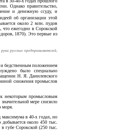
а в 30-40-х годах прошлого
ени. Однако правительство,
шение и денежную ссуду, и
 идеей об организации этой
ывается около 2 млн. пудов
ь, что ежегодно в Сорокской
идоров, 1870). Это первые из
 руки русских предпринимателей,
в и бедственным положением
ынуждено было специально
ращении Н. Я. Данилевского
ричиной снижения промыслов
и к некоторым промысловым
 в значительной мере снизило
 моря.
 максимума в 40-х годах, но
 добывается около 450 тыс.
 в губе Сорокской (250 тыс.