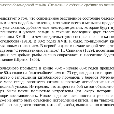
 уловов беломорской сельди. Скользящие годовые средние по пят
тельствует о том, что современное бедственное состояние белом
ным и что подобные явления, хотя чаще всего и меньшей продо
о уже сказано, добавим еще некоторые детали, которые будут
ленности и уловов сельди в течение последних двух столет
оловины XVIII в., о чем свидетельствуют специальные высказыв
оголюбова (1913). В 80-х годах XVIII в. было, по-видимому, кр
тия новым снижением. В первой и даже в начале второй четверт
здатель "Отечественных записок" П. Свиньин (1829), посетив
ледних лет добыча рыбы сильно сократилась и население бедств
заливе (Шренк, 1855).
ельдяного промысла в конце 70-х - начале 80-х годов прошлог
ле 80-х годов на "высочайшее" имя от 73 судовладельцев и про
йство о запрещении китобойного промысла у берегов Мурмана
ое море сельдь загоняется китами и поэтому истребление их о
полный упадок. Интересно, что запрета на бой китов объявлен
ря были почти полностью истреблены (см. очерк истории з
скоре восстановилась. Новое падение численности и уловов с
 уже не могло быть объяснено истреблением китов, и на "высоч
а бой гренландского тюленя, который, якобы, выполнял по отноше