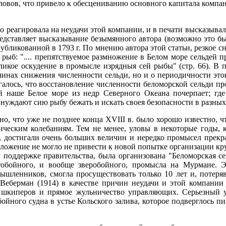
ловов, что привело к обесцениванию основного капитала компа
о реагировала на неудачи этой компании, и в печати высказыва
едставляет высказывание безымянного автора (возможно это бы
убликованной в 1793 г. По мнению автора этой статьи, резкое 
рыб: ".... препятствуемое размножение в Белом море сельдей п
икое оскудение в промысле изрядныя сей рыбы" (стр. 66). В 
чинах снижения численности сельди, но и о периодичности это
галось, что восстановление численности беломорской сельди п
ей наше Белое море из недр Северного Океана почерпает; гд
нуждают сию рыбу бежать и искать своея безопасности в разных
о, что уже не позднее конца XVIII в. было хорошо известно, 
ическим колебаниям. Тем не менее, уловы в некоторые годы, 
а, достигали очень больших величин и нередко промысел прекр
оложение не могло не привести к новой попытке организации кр
й поддержке правительства, была организована "Беломорская с
обойного, и вообще зверобойного, промысла на Мурмане. Э
шленников, смогла просуществовать только 10 лет и, потеряв
 Веберман (1914) в качестве причин неудачи и этой компании
 шкиперов и прямое жульничество управляющих. Серьезный 
ойного судна в устье Кольского залива, которое подверглось п