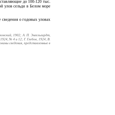
оставляющие до 100-120 тыс.
ой улов сельди в Белом море
 сведения о годовых уловах
овский, 1902; А. П. Энгельгардт,
924, № 4 и 12; Г. Глебов, 1924; В.
зованы сведения, представленные в