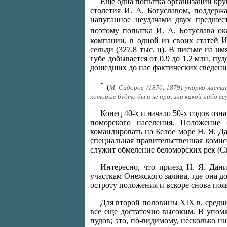
Еще одна попытка организации кру
столетия И. А. Богуславом, поддерж
напуганное неудачами двух предшес
поэтому попытка И. А. Ботуслава ок
компании, в одной из своих статей И
сельди (327.8 тыс. ц). В письме на и
губе добывается от 0.9 до 1.2 млн. пу
дошедших до нас фактических сведени
*
(
М. Сидоров (1870, 1879) упорно наста
которые будто бы и не просили какой-либо сс
Конец 40-х и начало 50-х годов о
поморского населения. Положение 
командировать на Белое море Н. Я. Д
специальная правительственная комис
служит обмеление беломорских рек (Си
Интересно, что приезд Н. Я. Дан
участкам Онежского залива, где она до
остроту положения и вскоре снова по
Для второй половины XIX в. средни
все еще достаточно высоким. В упомя
пудов; это, по-видимому, несколько н