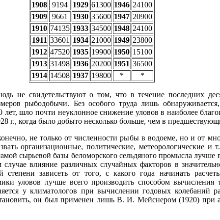
1908
9194
1929
61300
1946
24100
1909
9661
1930
35600
1947
20900
1910
74135
1933
34500
1948
24100
1911
33601
1934
21000
1949
23800
1912
47520
1935
19900
1950
15100
1913
31498
1936
20200
1951
36500
1914
14508
1937
19800
*
*
юдь не свидетельствуют о том, что в течение последних деся
змеров рыбодобычи. Без особого труда лишь обнаруживается,
0 лет, шло почти неуклонное снижение уловов в наиболее благ
28 г., когда было добыто несколько больше, чем в предшествующи
конечно, не только от численности рыбы в водоеме, но и от мн
звать организационные, политические, метеорологические и т.
амой сырьевой базы беломорского сельдяного промысла лучше в
м случае влияние различных случайных факторов в значительн
й степени зависеть от того, с какого года начинать расчет
амики уловов лучше всего производить способом вычисления 
няется у климатологов при вычислении годовых колебаний ра
становить, он был применен лишь В. И. Мейснером (1920) при