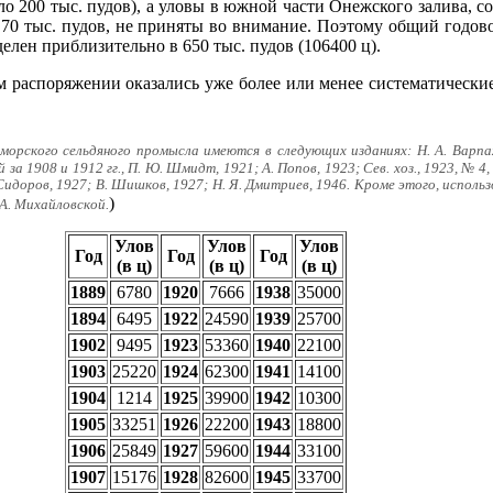
ло 200 тыс. пудов), а уловы в южной части Онежского залива, с
 70 тыс. пудов, не приняты во внимание. Поэтому общий годов
делен приблизительно в 650 тыс. пудов (106400 ц).
м распоряжении оказались уже более или менее систематические
морского сельдяного промысла имеются в следующих изданиях: Н. А. Варпах
 1908 и 1912 гг., П. Ю. Шмидт, 1921; А. Попов, 1923; Сев. хоз., 1923, № 4, 1
 Сидоров, 1927; В. Шишков, 1927; Н. Я. Дмитриев, 1946. Кроме этого, исполь
)
А. Михайловской.
Улов
Улов
Улов
Год
Год
Год
(в ц)
(в ц)
(в ц)
1889
6780
1920
7666
1938
35000
1894
6495
1922
24590
1939
25700
1902
9495
1923
53360
1940
22100
1903
25220
1924
62300
1941
14100
1904
1214
1925
39900
1942
10300
1905
33251
1926
22200
1943
18800
1906
25849
1927
59600
1944
33100
1907
15176
1928
82600
1945
33700