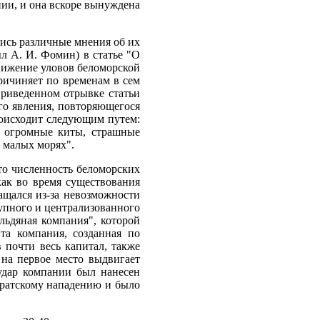
нии, и она вскоре вынуждена
лись различные мнения об их
л А. И. Фомин) в статье "О
снижение уловов беломорской
ричиняет по временам в сем
приведенном отрывке статьи
го явления, повторяющегося
роисходит следующим путем:
е огромные киты, страшные
 малых морях".
что численность беломорских
как во время существования
ащался из-за невозможности
упного и централизованного
ельдяная компания", которой
та компания, созданная по
 почти весь капитал, также
 на первое место выдвигает
удар компании был нанесен
иратскому нападению и было