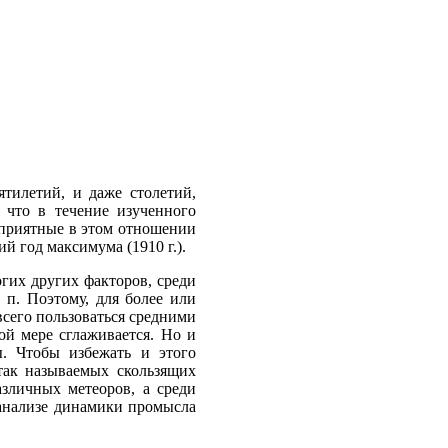
тилетий, и даже столетий,
 что в течение изученного
оприятные в этом отношении
й год максимума (1910 г.).
огих других факторов, среди
 п. Поэтому, для более или
сего пользоваться средними
ой мере сглаживается. Но и
ы. Чтобы избежать и этого
так называемых скользящих
зличных метеоров, а среди
 анализе динамики промысла