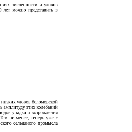
аниях численности и уловов
0 лет можно представить в
в низких уловов беломорской
ть амплитуду этих колебаний
иодов упадка и возрождения
Тем не менее, теперь уже с
ского сельдяного промысла