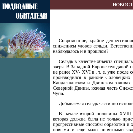
НОВОС
Современное, крайне депрессивно
снижением уловов сельди. Естествен
наблюдалось и в прошлом?
Сельдь в качестве объекта специал
зверя. В Западной Европе сельдяной п
не ранее XV- XVI в., т. е. уже после
производился в районе Соловецких 
Кандалакшском и Двинском заливах.
Северной Двины, южная часть Онежско
Чупа.
Добываемая сельдь частично использ
В начале второй половины XVIII 
которая должна была не только при
прогрессивные способы обработки и х
новыми и еще мало понятными явле