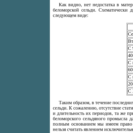
Как видно, нет недостатка в мате
беломорской сельди. Схематически 
следующем виде:
Се
Вт
С 
40
С 
60
С 
20
С 
Таким образом, в течение последни
сельди. К сожалению, отсутствие стат
и длительность их периодов, та же п
беломорского сельдяного промысла д
полным основанием мы имеем право у
нельзя считать явлением исключитель