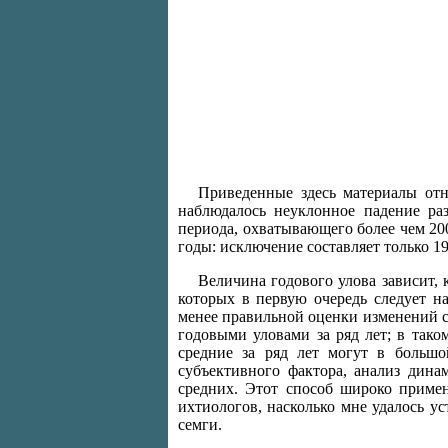
Приведенные здесь материалы отн
наблюдалось неуклонное падение ра
периода, охватывающего более чем 20
годы: исключение составляет только 19
Величина годового улова зависит, 
которых в первую очередь следует на
менее правильной оценки изменений с
годовыми уловами за ряд лет; в тако
средние за ряд лет могут в большо
субъективного фактора, анализ дин
средних. Этот способ широко приме
ихтиологов, насколько мне удалось у
семги.