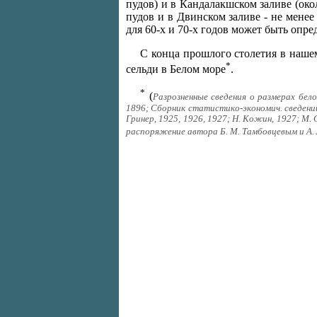
пудов) и в Кандалакшском заливе (око
пудов и в Двинском заливе - не менее
для 60-х и 70-х годов может быть опре
С конца прошлого столетия в наше
*
сельди в Белом море
.
*
(
Разрозненные сведения о размерах бело
1896; Сборник статистико-экономич. сведений за
Гринер, 1925, 1926, 1927; Н. Кожин, 1927; М.
распоряжение автора Б. М. Тамбовцевым и А. 