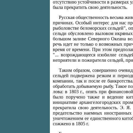
отсутствию устойчивости в размерах у
была прекратить свою деятельность.
Русская общественность весьма жив
причинах. Особый интерес для нас пр
рыболовстве беломорских сельдей", оп
сельди обусловлено выловом икряных 
большом заливе Северного Океана вел
речь идет не только о возможных при
время от времени. При этом предпола
"... возрождающееся изобилие сельд
неприятели и пожиратели сельдей, при
Таким образом, совершенно очевидн
сельдей подвержена резким и период
компании, так и после ее банкротств
обработать добываемую рыбу. Такое п
лова: в 1803 г., опять при финансово
было поручено также и ведение кит
инициативе архангелогородских промы
прекратила свою деятельность. Э. Я.
предательство наемных иностранных
уничтожением ее единственного китоб
сожжено в 1805 г.