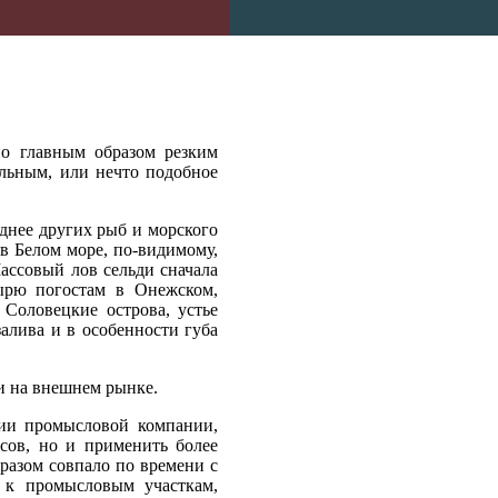
но главным образом резким
ельным, или нечто подобное
зднее других рыб и морского
 в Белом море, по-видимому,
Массовый лов сельди сначала
тырю погостам в Онежском,
Соловецкие острова, устье
алива и в особенности губа
 и на внешнем рынке.
ции промысловой компании,
сов, но и применить более
разом совпало по времени с
 к промысловым участкам,