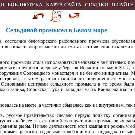
ТИ
БИБЛИОТЕКА
КАРТА САЙТА
ССЫЛКИ
О САЙТЕ
Сельдяной промысел в Белом море
е, состояние беломорского рыболовного промысла обусловле
но возникает вопрос: можно ли считать это явление исключит
ьного промысла стала использоваться человеком значительно по
ромысел появился впервые у берегов Испании только в XI в., а
 сооружения Соловецкого монастыря и не без его инициативы. 
островов, а затем распространился по подчиненным монас
 Основными центрами сельдяного промысла в то время были 
го залива, Сорокская губа и западная часть Кандалакшского з
овалась на месте, а частично сбывалась как на внутреннем, так
в. русское правительство сделало первую попытку организа
ступить к более эффективной эксплуатации промысловых запа
ранения рыбы. Начало деятельности этой компании роковым об
ниями: резкими годовыми колебаниями в подходах сельди