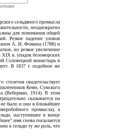
илетиям
орского сельдяного промысла
лжительности, неоднократно
 нужны для понимания общей
ий. Резкое падение уловов
ания А. И. Фомина (1788) и
аткое, но резкое увеличение
и XIX в. упадок беломорских
ший Соловецкий монастырь в
ует. В 1837 г. подобное же
о столетия свидетельствует
мышленников Кеми, Сумского
 (Веберман, 1914). В этом
трицательно сказывается на
о не было и они в ближайшее
веробойного промысла), а
ельди, наступившее в конце
айшее" имя снова посылается
нию к сельди ту же роль, что