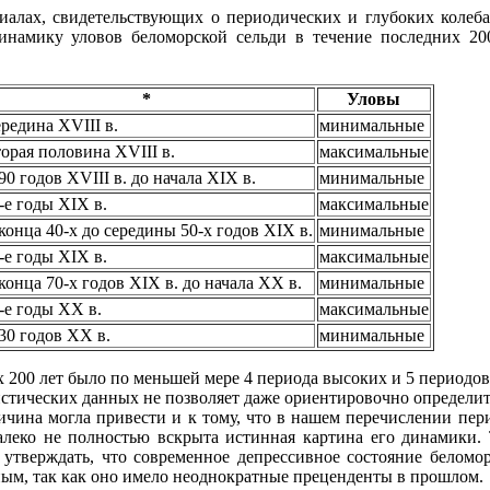
риалах, свидетельствующих о периодических и глубоких колеб
динамику уловов беломорской сельди в течение последних 20
*
Уловы
редина XVIII в.
минимальные
орая половина XVIII в.
максимальные
90 годов XVIII в. до начала XIX в.
минимальные
-е годы XIX в.
максимальные
конца 40-х до середины 50-х годов XIX в.
минимальные
-е годы XIX в.
максимальные
конца 70-х годов XIX в. до начала XX в.
минимальные
-е годы XX в.
максимальные
30 годов XX в.
минимальные
х 200 лет было по меньшей мере 4 периода высоких и 5 периодо
истических данных не позволяет даже ориентировочно определи
ричина могла привести и к тому, что в нашем перечислении пер
алеко не полностью вскрыта истинная картина его динамики. 
тверждать, что современное депрессивное состояние беломор
ным, так как оно имело неоднократные преценденты в прошлом.