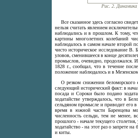
Рис. 2. Динамика
Все сказанное здесь согласно свиде
нельзя считать явлением исключитель
наблюдались и в прошлом. К тому, чт
картины многолетних колебаний чис
наблюдалось в самом начале второй п
чисто историческое исследование В. Б
уловов, сменившееся в конце десятиле
промыслов, очевидно, продолжался. И
1828 г., сообщал, что в течение пос
положение наблюдалось и в Мезенском 
О резком снижении беломорского с
следующий исторический факт: в нача
посада и Сороки было подано ходата
ходатайстве утверждалось, что в Бел
сельдяном промысле и приводит его в 
время в южной части Баренцева мо
численность сельди, тем не менее, в
прошлого - начале текущего столетия,
ходатайство - на этот раз о запрете н
и киты.