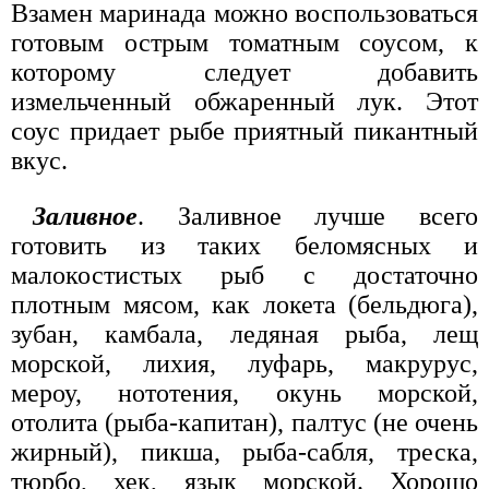
Взамен маринада можно воспользоваться
готовым острым томатным соусом, к
которому следует добавить
измельченный обжаренный лук. Этот
соус придает рыбе приятный пикантный
вкус.
Заливное
. Заливное лучше всего
готовить из таких беломясных и
малокостистых рыб с достаточно
плотным мясом, как локета (бельдюга),
зубан, камбала, ледяная рыба, лещ
морской, лихия, луфарь, макрурус,
мероу, нототения, окунь морской,
отолита (рыба-капитан), палтус (не очень
жирный), пикша, рыба-сабля, треска,
тюрбо, хек, язык морской. Хорошо