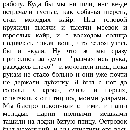
работу. Куда бы мы ни шли, нас везде
встречали густые, как собачья шерсть,
стаи молодых кайр. Над головой
кружили тысячи и тысячи моевок и
взрослых кайр, и с восходом солнца
поднялась такая вонь, что задохнулась
бы и акула. Ну что ж, мы сразу
принялись за дело - "размахнись рука,
раззудись плечо" - и молотили птиц, пока
рукам не стало больно и они уже почти
не держали дубинку. Я был с ног до
головы в крови, слизи и перьях,
отлетавших от птиц под моими ударами.
Мы быстро покончили с ними, и наши
молодые парни полными мешками
тащили на лодки битую птицу. Островок
был махонький, и мы очистили его весь