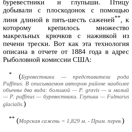
буревестники
и глупыши. Птицу
добывали с плоскодонок с помощью
**
линя длиной в пять-шесть саженей
, к
которому крепилось множество
макрельных крючков с наживкой из
печени трески. Вот как эта технология
описана в отчете от 1884 года в адрес
Рыболовной комиссии США:
*
(
Буревестники — представители рода
Puffinus. В описываемом автором районе наиболее
обычны два вида: большой — P. gravis — и малый
— P. puffinus — буревестники. Глупыш — Fulmarus
)
glacialis.
**
(
)
Морская сажень = 1,829 м. - Прим. перев.