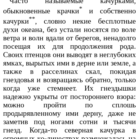
Часто называемые качурками,
*
обыкновенные крачки
и собственно
**
качурки
, словно некие бесплотные
духи океана, без устали носятся по воле
ветра и волн вдали от берегов, ненадолго
посещая их для продолжения рода.
Своих птенцов они выводят в неглубоких
ямках, вырытых ими в дерне или земле, а
также в расселинах скал, покидая
гнездовья и возвращаясь обратно, только
когда уже стемнеет. Их гнездышки
надежно укрыты от постороннего взора:
можно пройти по сплошь
продырявленному ими дерну, даже не
заметив под ногами сотни и тысячи
гнезд. Когда-то северная качурка в
огромных ко-личествах размножалась на