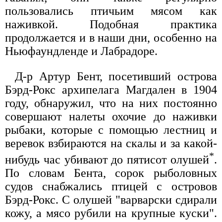
пользовались птичьим мясом как
наживкой. Подобная практика
продолжается и в наши дни, особенно на
Ньюфаундленде и Лабрадоре.
Д-р Артур Бент, посетивший острова
Бэрд-Рокс архипелага Магдален в 1904
году, обнаружил, что на них постоянно
совершают налеты охочие до наживки
рыбаки, которые с помощью лестниц и
веревок взбираются на скалы и за какой-
*
нибудь час убивают до пятисот олушей
.
По словам Бента, сорок рыболовных
судов снабжались птицей с островов
Бэрд-Рокс. С олушей "варварски сдирали
кожу, а мясо рубили на крупные куски".