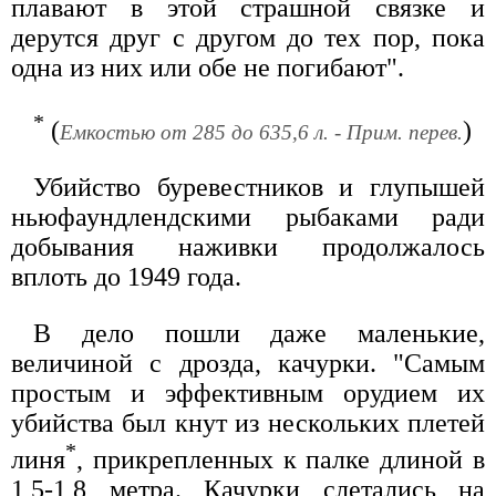
плавают в этой страшной связке и
дерутся друг с другом до тех пор, пока
одна из них или обе не погибают".
*
(
)
Емкостью от 285 до 635,6 л. - Прим. перев.
Убийство буревестников и глупышей
ньюфаундлендскими рыбаками ради
добывания наживки продолжалось
вплоть до 1949 года.
В дело пошли даже маленькие,
величиной с дрозда, качурки. "Самым
простым и эффективным орудием их
убийства был кнут из нескольких плетей
*
линя
, прикрепленных к палке длиной в
1,5-1,8 метра. Качурки слетались на