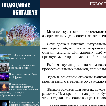
НОВОС
Многие соусы отлично сочетаютс
ассортиментом (способом приготовлен
Соус должен смягчать натуральны
некоторых рыб, их тонкие гастрономи
сливки, сметану. Для жирных рыб 
Тихий океан поглотил
привкусом, который имеет свойство ка
пять островов
Рыбная кулинария знает множе
Топ-10 самых мощных
водопадов в мире
профессиональных навыков, специаль
Чаще всего молния бьёт
Здесь в основном описаны наибол
по Африке
предлагаемого в рецепте соуса можно в
В современных
островных базальтах
Жидкой основой для многих соусов
нашли следы первичного
вещества, из которого
разделке. Чем крепче и наваристее бу
образовалась Земля
чтобы сделать его более концентриро
Геологи подтвердили, что
древняя Земля могла быть
Для горячих соусов, кроме бульонов