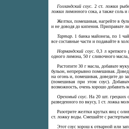
Голландский соус
. 2 ст. ложки рыб
ложки лимонного сока, а также соль и 
Желтки, помешивая, нагрейте в буль
и не доводя до кипения. Приправьте л
Тартар
. 1 банка майонеза, по 1 ч
все составные части и подавайте в хол
Нормандский соус
. 0,3 л крепкого
одного лимона, 50 г сливочного масла,
Растопите 30 г масла, добавьте му
бульон, непрерывно помешивая. Доведит
на огонь и, помешивая, доведите до з
(помешивая при этом соус). Добавьт
возможность, очень хорошо добавить к
Ореховый соус
. На 20 шт. грецких 
разведенного по вкусу, 1 ст. ложка мол
Разотрите желтки крутых яиц с оли
ст. ложку воды. Смешайте с растертым
Этот соус хорош к отварной или за