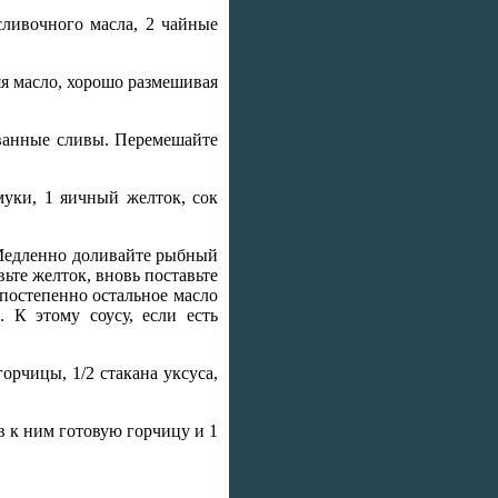
сливочного масла, 2 чайные
яя масло, хорошо размешивая
ованные сливы. Перемешайте
 муки, 1 яичный желток, сок
. Медленно доливайте рыбный
вьте желток, вновь поставьте
 постепенно остальное масло
 К этому соусу, если есть
горчицы, 1/2 стакана уксуса,
в к ним готовую горчицу и 1