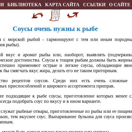
ТИ
БИБЛИОТЕКА
КАРТА САЙТА
ССЫЛКИ
О САЙТЕ
Соусы очень нужны к рыбе
я с морской рыбой - гармонируют с тем или иным породны
ия рыбы).
й вкус и аромат рыбы или, наоборот, выявлять (подчеркива
ческие достоинства. Соусы к тощим рыбам должны быть жирным
успешно применяют острые и легкие соусы, обладающие яв
к бы смягчать вкус жира, делать его не таким приторным.
ство рецептов соусов. Среди них есть очень сложные 
ных приспособлений и широкого ассортимента приправ.
ее подходящие к рыбе соусы, приготовление которых менее с
сегда подобрать соус по вкусу и в ином варианте.
 служат рыбные отвары, приготовленные из рыбы или ее пищев
льон, тем вкуснее соус. Выпаривание бульона для соуса произв
ванным.
, может быть использовано также молоко или сметана.