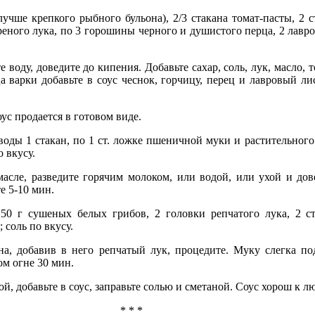
(лучше крепкого рыбного бульона), 2/3 стакана томат-пасты, 2 с
ареного лука, по 3 горошины черного и душистого перца, 2 лавро
оду, доведите до кипения. Добавьте сахар, соль, лук, масло, т
а варки добавьте в соус чеснок, горчицу, перец и лавровый ли
ус продается в готовом виде.
воды 1 стакан, по 1 ст. ложке пшеничной муки и растительного 
о вкусу.
асле, разведите горячим молоком, или водой, или ухой и дов
е 5-10 мин.
 50 г сушеных белых грибов, 2 головки репчатого лука, 2 ст
 соль по вкусу.
на, добавив в него репчатый лук, процедите. Муку слегка под
м огне 30 мин.
, добавьте в соус, заправьте солью и сметаной. Соус хорош к л
* * *