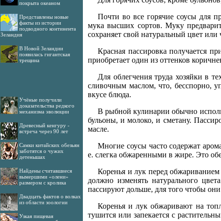
покрыта океаном
Почти во все горячие соусы для п
Представлены новые
факты из истории
мука высших сортов. Муку предвари
подводного континента
сохраняет свой натуральный цвет или ч
Зеландия
В Новой Зеландии
Красная пассировка получается пр
появилась гигантская
приобретает один из оттенков коричне
трещина
Для облегчения труда хозяйки в те
сливочным маслом, что, бесспорно, уп
вкусе блюда.
Учёные получили
доказательства редкого
В рыбной кулинарии обычно исполь
механизма эволюции
бульоны, и молоко, и сметану. Пасс
Древесный кенгуру -
масле.
встреча через 90 лет
Многие соусы часто содержат аром
Самки китайских обезьян
заботятся о чужих
е. слегка обжаренными в жире. Это об
детенышах
Коренья и лук перед обжариванием
Найдены считавшиеся
вымершими «олени»
должно изменять натурального цвет
размером с кролика
пассируют дольше, для того чтобы они
Двадцать фактов о волках
из области зоологии
Коренья и лук обжаривают на топл
тушится или запекается с расти­тельн
Узкая пищевая