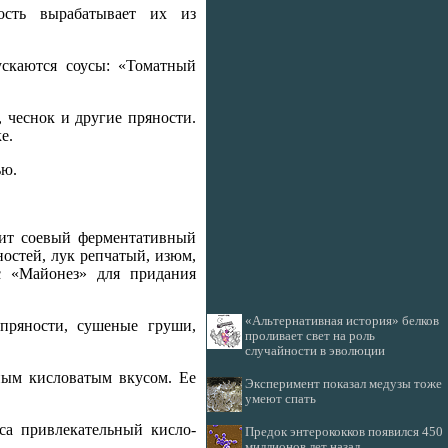
ость вырабатывает их из
ускаются соусы: «Томатный
, чеснок и другие пряности.
е.
ью.
жит соевый ферментативный
яностей, лук репчатый, изюм,
с «Майонез» для придания
«Альтернативная история» белков
 пряности, сушеные груши,
проливает свет на роль
случайности в эволюции
ным кисловатым вкусом. Ее
Эксперимент показал медузы тоже
умеют спать
са привлекательный кисло-
Предок энтерококков появился 450
миллионов лет назад