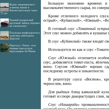
Большую экономию времени и т
Корму американского
высококачественного сырья, по совер
эсминца нашли в
Беринговом море через
75 лет
Кроме отличного холодного соус
острый», «Кубанский», «Южный», «Во
Первый норвежский
круизный лайнер перешел
на электротягу
В готовый
соус «Томатный остры
Этот соус можно добавлять в кушанье 
Подлодка конфедератов и
талисман лейтенанта
Диксона
В
соус «Кубанский»
также входят св
Пароход «Элиза» стал
первым пароходом,
Используется он как и соус «Томат
пересекшим Ла-Манш
Соус «Южный»
отличается особе
соус, добавляется томат-паста, яблочн
вино. Соусом «Южный» хорошо сдаб
последнему остроты и пикантности.
В рецептуру
соуса «Восток»
, кр
чернослив, вино.
Для рыбных блюд кавказской кухн
готовят из пюре дикорастущих слив, з
Соус «Нашараби»
промышленность 
сладкий вкус. Он отлично гармонируе