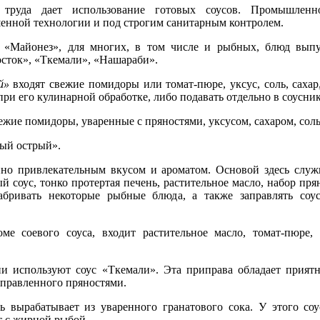
руда дает использование готовых соусов. Промышленн
шенной технологии и под строгим санитарным контролем.
а «Майонез», для многих, в том числе и рыбных, блюд вып
сток», «Ткемали», «Нашараби».
й»
входят свежие помидоры или томат-пюре, уксус, соль, сахар
при его кулинарной обработке, либо подавать отдельно в соусник
ежие помидоры, уваренные с пряностями, уксусом, сахаром, сол
ный острый».
нно привлекательным вкусом и ароматом. Основой здесь слу
ый соус, тонко протертая печень, растительное масло, набор пр
ривать некоторые рыбные блюда, а также заправлять соу
оме соевого соуса, входит растительное масло, томат-пюре,
и используют соус «Ткемали». Эта приправа обладает прият
аправленного пряностями.
вырабатывает из уваренного гранатового сока. У этого соу
т с жирной рыбой.