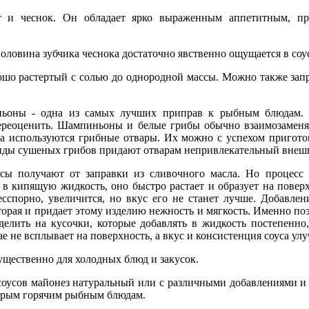
т и чеснок. Он обладает ярко выраженным аппетитным, п
половина зубчика чеснока достаточно явственно ощущается в соу
рошо растертый с солью до однородной массы. Можно также запр
ьоны - одна из самых лучших приправ к рыбным блюдам. 
переоценить. Шампиньоны и белые грибы обычно взаимозаменя
а используются грибные отвары. Их можно с успехом пригото
виды сушеных грибов придают отварам непривлекательный внешни
ы получают от заправки из сливочного масла. Но процесс з
 в кипящую жидкость, оно быстро растает и образует на повер
есспорно, увеличится, но вкус его не станет лучше. Добавлен
торая и придает этому изделию нежность и мягкость. Именно п
зделить на кусочки, которые добавлять в жидкость постепенно
е не всплывает на поверхность, а вкус и консистенция соуса ул
щественно для холодных блюд и закусок.
соусов майонез натуральный или с различными добавлениями и с
торым горячим рыбным блюдам.