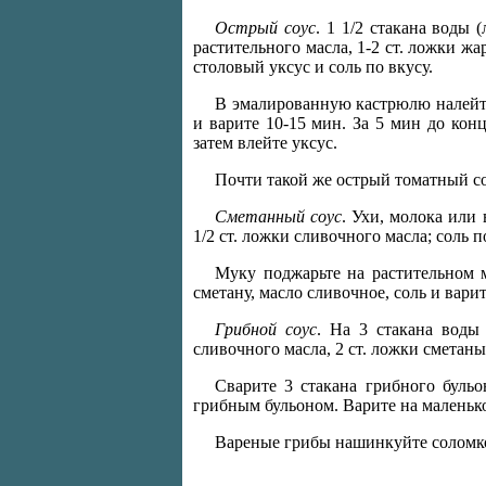
Острый соус
. 1 1/2 стакана воды 
растительного масла, 1-2 ст. ложки ж
столовый уксус и соль по вкусу.
В эмалированную кастрюлю налейте в
и варите 10-15 мин. За 5 мин до конц
затем влейте уксус.
Почти такой же острый томатный со
Сметанный соус
. Ухи, молока или 
1/2 ст. ложки сливочного масла; соль п
Муку поджарьте на растительном м
сметану, масло сливочное, соль и варит
Грибной соус
. На 3 стакана воды
сливочного масла, 2 ст. ложки сметаны;
Сварите 3 стакана грибного бульо
грибным бульоном. Варите на маленько
Вареные грибы нашинкуйте соломкой