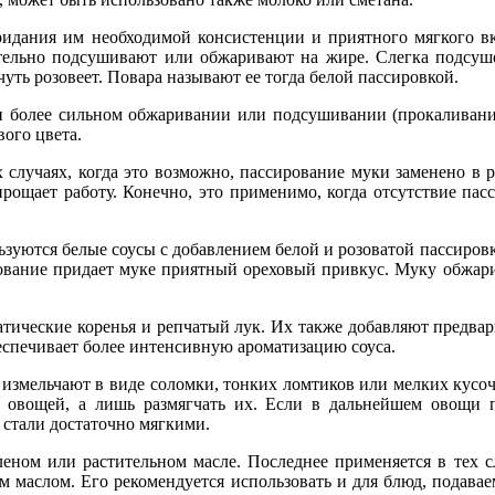
ридания им необходимой консистенции и приятного мягкого в
тельно подсушивают или обжаривают на жире. Слегка подсуш
уть розовеет. Повара называют ее тогда белой пассировкой.
и более сильном обжаривании или подсушивании (прокаливани
вого цвета.
х случаях, когда это возможно, пассирование муки заменено в 
рощает работу. Конечно, это применимо, когда отсутствие пас
зуются белые соусы с добавлением белой и розоватой пассиров
ирование придает муке приятный ореховый привкус. Муку обжа
атические коренья и репчатый лук. Их также добавляют предвар
еспечивает более интенсивную ароматизацию соуса.
 измельчают в виде соломки, тонких ломтиков или мелких кусоч
а овощей, а лишь размягчать их. Если в дальнейшем овощи п
 стали достаточно мягкими.
еном или растительном масле. Последнее применяется в тех сл
ым маслом. Его рекомендуется использовать и для блюд, подава