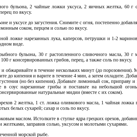
ного бульона, 2 чайные ложки уксуса, 2 яичных желтка, 60 г 
перец по вкусу.
оне и уксусе до загустения. Снимите с огня, постепенно добавл
имонным соком, перцем и солью по вкусу.
айной ложке нарезанных лука, каперсов, петрушки и 1-2 марин
одном виде.
 рыбного бульона, 30 г растопленного сливочного масла, 30 г
 100 г консервированных грибов, перец, а также соль по вкусу.
ку и обжаривайте в течение нескольких минут (до порозовения)
е до кипения и варите в течение 4 мин, а затем охладите. Доба
агустения (но без кипения). Добавьте лимонный сок, приправу и
е в соус нарезанные грибы и поставьте на небольшой огонь.
онсервированные натуральные мидии (вместе с их соком).
орехов 2 желтка, 1 ст. ложка оливкового масла, 1 чайная ложка 
отых белых сухарей; сахар и соль по вкусу.
вковым маслом. Истолките в ступке ядра грецких орехов, добави
и желтками, заправив солью, уксусом и молотыми сухарями.
печенной морской рыбе.