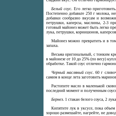
Белый соус
. Его легко приготовить
Постепенно добавьте 250 г молока, н
добавки сообразно вкусам и возможн
петрушки, каперсы, маслины, 2-3 пр
готовый майонез может быть легко пре
лука, петрушки, корнишонов, каперсов
Майонез можно превратить и в том
запаха.
Весьма оригинальный, с тонким кре
в майонезе от 10 до 25% (по весу) ку
обработке. Такой соус отлично гармон
Черный масляный соус
. 60 г сливо
самим в конце лета заготовить марино
Растопите масло в маленькой сково
последний момент и полученным соусо
Бернез
. 1 стакан белого соуса, 2 лу
Кипятите лук в уксусе, пока объем
хорошо размешайте, нагрейте, не довод