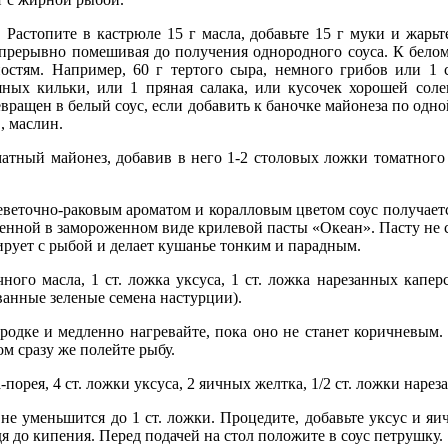
. Растопите в кастрюле 15 г масла, добавьте 15 г муки и жарь
епрерывно помешивая до получения однородного соуса. К бело
остям. Например, 60 г тертого сыра, немного грибов или 1 
яных кильки, или 1 пряная салака, или кусочек хорошей сол
вращен в белый соус, если добавить к баночке майонеза по одн
, маслин.
атный майонез, добавив в него 1-2 столовых ложки томатного 
веточно-раковым ароматом и коралловым цветом соус получаетс
пленной в замороженном виде крилевой пасты «Океан». Пасту не 
ирует с рыбой и делает кушанье тонким и парадным.
чного масла, 1 ст. ложка уксуса, 1 ст. ложка нарезанных капе
ванные зеленые семена настурции).
родке и медленно нагревайте, пока оно не станет коричневым.
м сразу же полейте рыбу.
ка-порея, 4 ст. ложки уксуса, 2 яичных желтка, 1/2 ст. ложки наре
 не уменьшится до 1 ст. ложки. Процедите, добавьте уксус и яи
я до кипения. Перед подачей на стол положите в соус петрушку.