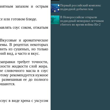
Первый российский комплекс
риятным запахом и острым
подводной добычи газа
В Новороссийске открыли
се или готовом блюде.
подводный мемориал летчикам
сбитого во время войны Ил-2
авлять соус соком, отжатым
Вкусовые и ароматические
емы. В рецептах некоторых
вить из сушеных, но только
й вид, а часто и вкус.
аправки требует точности,
хности жидкости слой жира.
ие сливочного масла в соус
оэтому рекомендуется нужное
, размешивая ее до полного
учшаются.
оус в виде хрена с уксусом