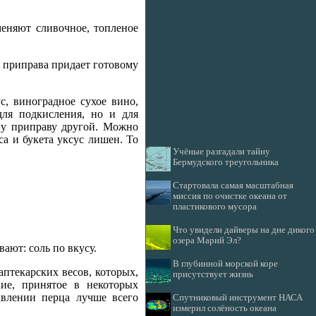
меняют сливочное, топленое
а приправа придает готовому
с, виноградное сухое вино,
ля подкисления, но и для
дну приправу другой. Можно
са и букета уксус лишен. То
Учёные разгадали тайну
Бермудского треугольника
Стартовала самая масштабная
миссия по очистке океана от
пластикового мусора
Что увидели дайверы на дне дикого
озера Марий Эл?
ают: соль по вкусу.
В глубинной морской коре
аптекарских весов, которых,
присутствует жизнь
ие, принятое в некоторых
авлении перца лучше всего
Спутниковый инструмент НАСА
измерил солёность океана