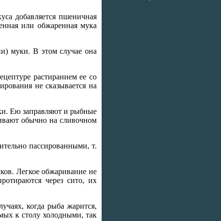
куса добавляется пшеничная
енная или обжаренная мука
и) муки. В этом случае она
рецептуре растиранием ее со
сирования не сказывается на
ки. Ею заправляют и рыбные
ривают обычно на сливочном
ительно пассированными, т.
ков. Легкое обжаривание не
ротираются через сито, их
учаях, когда рыба жарится,
емых к столу холодными, так