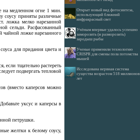
Открыт новый вид фотосинтеза,
те на медленном огне 1 мин.
использующий ближний
му соусу приняты различные
инфракрасный свет
ст. ложка мелко нарезанной
еной сельди. Расфасованный
Учёным впервые удалось успешно
ой чайной ложке нарезанного
заморозить (и разморозить)
зародыш рыбы
соуса для придания цвета и
Ученые применили технологию
CRISPR для смены пола потомства
мышей
я, если тщательно растереть
Исследована нервная система
следует подвергать тепловой
существа возрастом 518 миллионов
лет
рсов (вместо каперсов можно
 Добавьте уксус и каперсы в
занной петрушки.
чные желтки к белому соусу,