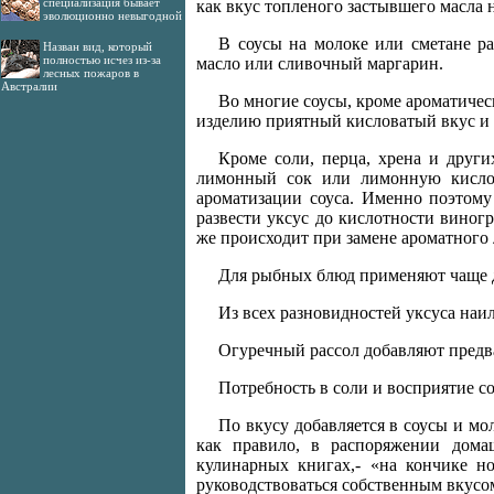
специализация бывает
как вкус топленого застывшего масла 
эволюционно невыгодной
В соусы на молоке или сметане ра
Назван вид, который
полностью исчез из-за
масло или сливочный маргарин.
лесных пожаров в
Австралии
Во многие соусы, кроме ароматичес
изделию приятный кисловатый вкус и 
Кроме соли, перца, хрена и други
лимонный сок или лимонную кислот
ароматизации соуса. Именно поэтому
развести уксус до кислотности виногр
же происходит при замене ароматного 
Для рыбных блюд применяют чаще д
Из всех разновидностей уксуса на
Огуречный рассол добавляют пред
Потребность в соли и восприятие с
По вкусу добавляется в соусы и мо
как правило, в распоряжении дома
кулинарных книгах,- «на кончике н
руководствоваться собственным вкусо