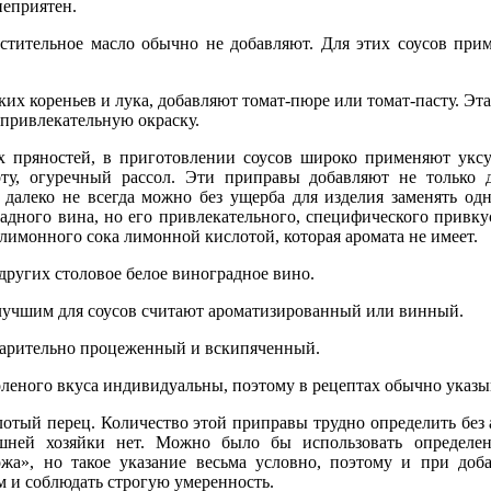
неприятен.
стительное масло обычно не добавляют. Для этих соусов при
ких кореньев и лука, добавляют томат-пюре или томат-пасту. Эт
привлекательную окраску.
х пряностей, в приготовлении соусов широко применяют уксу
у, огуречный рассол. Эти приправы добавляют не только д
 далеко не всегда можно без ущерба для изделия заменять о
адного вина, но его привлекательного, специфического привку
лимонного сока лимонной кислотой, которая аромата не имеет.
ругих столовое белое виноградное вино.
илучшим для соусов считают ароматизированный или винный.
варительно процеженный и вскипяченный.
оленого вкуса индивидуальны, поэтому в рецептах обычно указыв
лотый перец. Количество этой приправы трудно определить без 
шней хозяйки нет. Можно было бы использовать определен
ожа», но такое указание весьма условно, поэтому и при доб
м и соблюдать строгую умеренность.