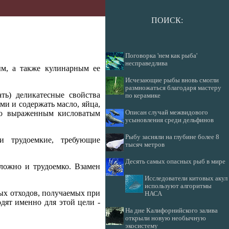
ПОИСК:
Поговорка 'нем как рыба'
несправедлива
м, а также кулинарным ее
Исчезающие рыбы вновь смогли
размножаться благодаря мастеру
ть) деликатесные свойства
по керамике
и и содержать масло, яйца,
Описан случай межвидового
но выраженным кисловатым
усыновления среди дельфинов
Рыбу засняли на глубине более 8
и трудоемкие, требующие
тысяч метров
Десять самых опасных рыб в мире
ложно и трудоемко. Взамен
Исследователи китовых акул
используют алгоритмы
ых отходов, получаемых при
НАСА
одят именно для этой цели -
На дне Калифорнийского залива
открыли новую необычную
экосистему