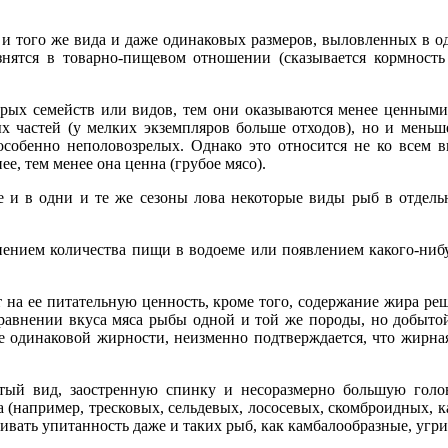
и того же вида и даже одинаковых размеров, выловленных в одн
знятся в товарно-пищевом отношении (сказывается кормность
рых семейств или видов, тем они оказываются менее ценными.
х частей (у мелких экземпляров больше отходов), но и мень
особенно неполовозрелых. Однако это относится не ко всем 
е, тем менее она ценна (грубое мясо).
е и в одни и те же сезоны лова некоторые виды рыб в отдел
нением количества пищи в водоеме или появлением какого-ниб
 на ее питательную ценность, кроме того, содержание жира реш
равнении вкуса мяса рыбы одной и той же породы, но добыто
не одинаковой жирности, неизменно подтверждается, что жирна
ый вид, заостренную спинку и несоразмерно большую голову
 (например, тресковых, сельдевых, лососевых, скомброидных, к
ать упитанность даже и таких рыб, как камбалообразные, угри, с