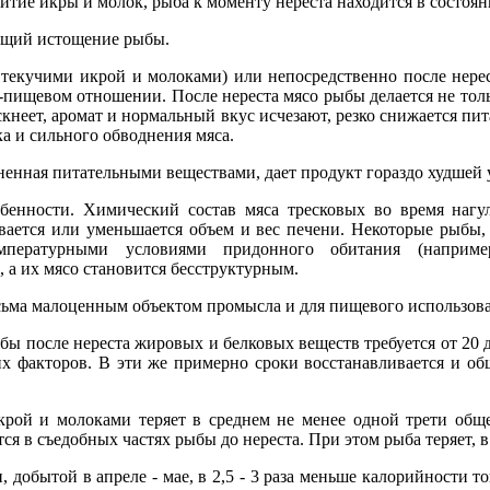
витие икры и молок, рыба к моменту нереста находится в состоя
ющий истощение рыбы.
с текучими икрой и молоками) или непосредственно после нерес
-пищевом отношении. После нереста мясо рыбы делается не толь
скнеет, аромат и нормальный вкус исчезают, резко снижается пит
ка и сильного обводнения мяса.
ненная питательными веществами, дает продукт гораздо худшей 
бенности. Химический состав мяса тресковых во время нагу
вается или уменьшается объем и вес печени. Некоторые рыбы, 
мпературными условиями придонного обитания (наприм
, а их мясо становится бесструктурным.
сьма малоценным объектом промысла и для пищевого использова
бы после нереста жировых и белковых веществ требуется от 20 д
их факторов. В эти же примерно сроки восстанавливается и о
крой и молоками теряет в среднем не менее одной трети общ
тся в съедобных частях рыбы до нереста. При этом рыба теряет, в
 добытой в апреле - мае, в 2,5 - 3 раза меньше калорийности т