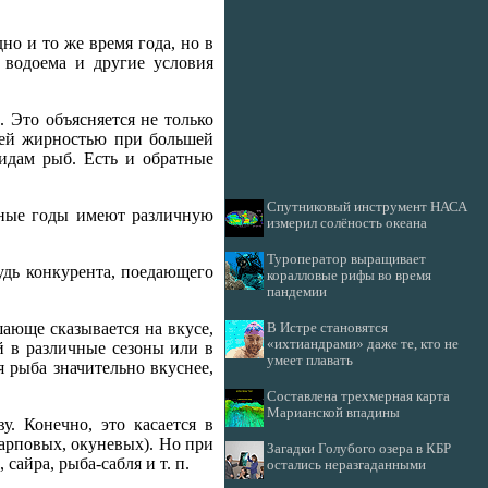
о и то же время года, но в
 водоема и другие условия
 Это объясняется не только
шей жирностью при большей
видам рыб. Есть и обратные
Спутниковый инструмент НАСА
ьные годы имеют различную
измерил солёность океана
Туроператор выращивает
удь конкурента, поедающего
коралловые рифы во время
пандемии
ающе сказывается на вкусе,
В Истре становятся
«ихтиандрами» даже те, кто не
й в различные сезоны или в
умеет плавать
я рыба значительно вкуснее,
Составлена трехмерная карта
Марианской впадины
. Конечно, это касается в
арповых, окуневых). Но при
Загадки Голубого озера в КБР
айра, рыба-сабля и т. п.
остались неразгаданными