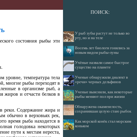
ПОИСК:
ть
У рыб зубы растут не только во
рту, но и на теле
еского состояния рыбы эти
Восемь лет биологи гонялись за
новым видом рыбы-луны
Учёные назвали самое быстрое
ы.
существо на планете
м уровне, температура тела
Ученые обнаружили диалект в
«речи» черных дельфинов
й, многие рыбы переходят в
пленные в организме рыб, а
Ученые выяснили, как некоторые
я жиров и отчасти белков в
рыбы меняют пол при жизни
Обнаружена окаменелость,
 в реки. Содержание жира и
сохранившая целую стаю рыбок
ым обычно в верховьях рек,
 это время рыба находится в
Как морской конёк стал морским
коньком
полная голодовка некоторых
ение пути к местам нереста,