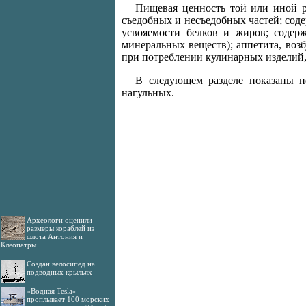
Пищевая ценность той или иной р
съедобных и несъедобных частей; соде
усвояемости белков и жиров; содер
минеральных веществ); аппетита, во
при потреблении кулинарных изделий,
В следующем разделе показаны н
нагульных.
Археологи оценили
размеры кораблей из
флота Антония и
Клеопатры
Создан велосипед на
подводных крыльях
«Водная Tesla»
проплывает 100 морских