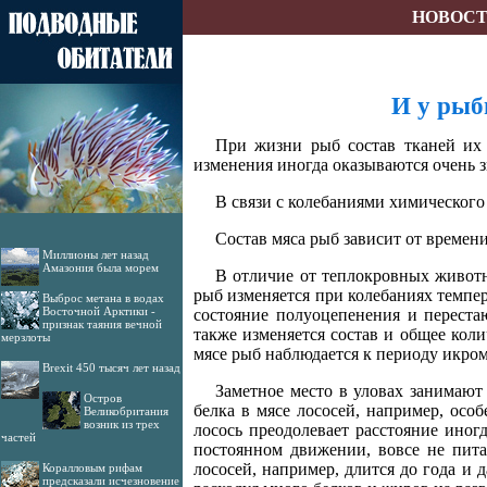
НОВОС
И у рыб
При жизни рыб состав тканей их 
изменения иногда оказываются очень 
В связи с колебаниями химического
Состав мяса рыб зависит от времени 
Миллионы лет назад
Амазония была морем
В отличие от теплокровных животн
рыб изменяется при колебаниях темпе
Выброс метана в водах
Восточной Арктики -
состояние полуоцепенения и переста
признак таяния вечной
также изменяется состав и общее кол
мерзлоты
мясе рыб наблюдается к периоду икроме
Brexit 450 тысяч лет назад
Заметное место в уловах занимают
Остров
белка в мясе лососей, например, осо
Великобритания
возник из трех
лосось преодолевает расстояние иногд
частей
постоянном движении, вовсе не пита
лососей, например, длится до года и 
Коралловым рифам
предсказали исчезновение