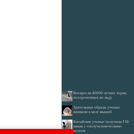
Воскресли 40000-летних черви,
похороненных во льду
Зрительные образы ученые
вживили в мозг мышей
Китайские ученые получили ГМ-
макак с «получеловеческим»
мозгом