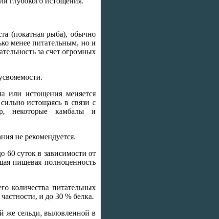
нии глубокого истощения.
та (покатная рыба), обычно
ко менее питательным, но и
ательность за счет огромных
усвояемости.
ла или истощения меняется
сильно истощаясь в связи с
ер, некоторые камбалы и
ния не рекомендуется.
о 60 суток в зависимости от
бщая пищевая полноценность
его количества питательных
 частности, и до 30 % белка.
ой же сельди, выловленной в