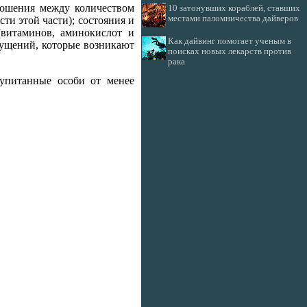
ношения между количеством
10 затонувших кораблей, ставших
местами паломничества дайверов
ти этой части); состояния и
(витаминов, аминокислот и
Как дайвинг помогает ученым в
щущений, которые возникают
поисках новых лекарств против
рака
упитанные особи от менее