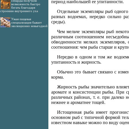
Гепарды получили
период наибольшей ее упитанности.
возможность быстро
бегать благодаря
Отдельные экземпляры рыб одного 
строению внутреннего уха
разных водоемах, нередко сильно ра
Узкая пищевая
среды).
специализация бывает
эволюционно невыгодной
Чем мельче экземпляры рыб некото
различным соотношением несъедобны
обводненности мелких экземпляров, 
соотношения: чем рыба старше и крупне
Нередко в одном и том же водоем
упитанность и жирность.
Обычно это бывает связано с изме
корма.
Жирность рыбы значительно влияет
аромате и консистенции рыбы. При с
различных районах, т. е. при далеко 
нежнее и ароматнее тощей.
Истощенная рыба имеет прогонист
основном рыб с типичной формой тела
известном навыке можно по виду оценив