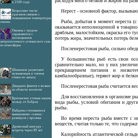
расходуя много белков и жиров на раз
к 2100 году
Нерест - основной фактор, вызыва
Возросшее число
ураганов связали с
повышением температуры
Рыба, добытая в момент нереста (
океана
оказывается неполноценной в товарно
Океаны с трудом
дряблым, малостойким, окраска его ту
справляются с
потерь жира, значительных потерь бел
поглощением
антропогенного углекислого газа
из атмосферы
Посленерестовая рыба, сильно обед
У большинства рыб есть свои осо
сравнительно мало, но у них увеличи
прекращением питания и низкоте
Шимпанзе различают
незнакомцев и членов
камбалообразные), теряют жир и белки
семьи по запаху
Посленерестовая рыба считается ве
Двадцать фактов о волках
из области зоологии
Для восстановления в организме ры
Британские ученые нашли
вида рыбы, условий обитания и друг
пользу от бобров
рыбы.
Найдены считавшиеся
вымершими «олени»
Во время нереста рыба вместе с и
размером с кролика
веществ, считая только те, что содержа
Древесный кенгуру -
встреча через 90 лет
Калорийность атлантической сельди,