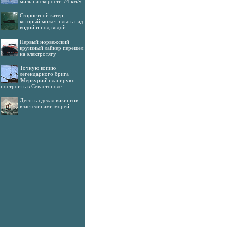
миль на скорости 74 км/ч
Скоростной катер,
который может плыть над
водой и под водой
Первый норвежский
круизный лайнер перешел
на электротягу
Точную копию
легендарного брига
'Меркурий' планируют
построить в Севастополе
Деготь сделал викингов
властелинами морей