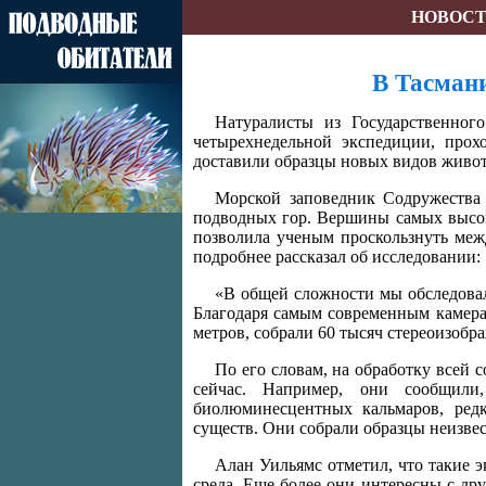
НОВОС
В Тасмани
Натуралисты из Государственног
четырехнедельной экспедиции, прох
доставили образцы новых видов живот
Морской заповедник Содружества
подводных гор. Вершины самых высоки
позволила ученым проскользнуть межд
подробнее рассказал об исследовании:
«В общей сложности мы обследовал
Благодаря самым современным камера
метров, собрали 60 тысяч стереоизобр
По его словам, на обработку всей
сейчас. Например, они сообщили
биолюминесцентных кальмаров, редк
существ. Они собрали образцы неизве
Алан Уильямс отметил, что такие 
среда. Еще более они интересны с дру