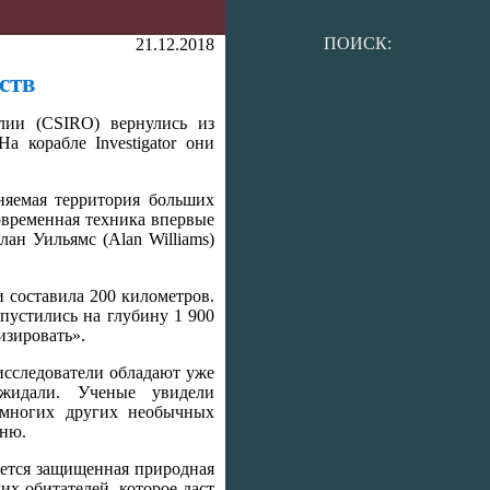
ПОИСК:
21.12.2018
ств
лии (CSIRO) вернулись из
 корабле Investigator они
няемая территория больших
овременная техника впервые
ан Уильямс (Alan Williams)
 составила 200 километров.
пустились на глубину 1 900
изировать».
исследователи обладают уже
жидали. Ученые увидели
и многих других необычных
тню.
ается защищенная природная
их обитателей, которое даст