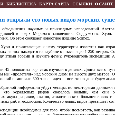
ТИ
БИБЛИОТЕКА
КАРТА САЙТА
ССЫЛКИ
О САЙТЕ
и открыли сто новых видов морских суще
о объединения научных и прикладных исследований Австра
одившей в водах Морского заповедника Содружества Хуон. На
ных. Об этом сообщает новостное издание Scimex.
 Хуон и прилегающие к нему территории известны как охра
х из них находятся на глубине от тысячи до 1 250 метров. С
у этими горами и изучить фауну. Руководитель экспедиции Ал
и 45 подводных гор, семь изучили в деталях. Длина всего пути
м мы «пролетели» над морским дном на высоте двух метров. О
ажений и записали 300 часов видео — все это позднее будем анал
 собранной информации уйдут месяцы, но некоторыми данными 
, что коралловых рифов оказалось больше, чем они о
их акул-призраков, скатов, атлантических большеголовов 
стных рыб и моллюсков. Количество новых видов превышает со
экспедиции необходимы для того, чтобы посмотреть, как развив
гой точки зрения — изучить биологическое разнообразие морск