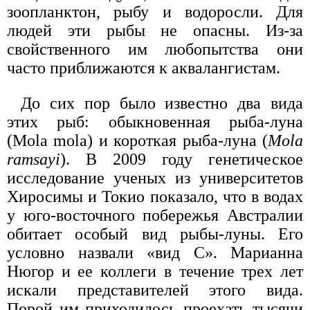
зоопланктон, рыбу и водоросли. Для
людей эти рыбы не опасны. Из-за
свойственного им любопытства они
часто приближаются к аквалангистам.
До сих пор было известно два вида
этих рыб: обыкновенная рыба-луна
(Mola mola) и короткая рыба-луна (
Mola
ramsayi
). В 2009 году генетическое
исследование ученых из университетов
Хиросимы и Токио показало, что в водах
у юго-восточного побережья Австралии
обитает особый вид рыбы-луны. Его
условно назвали «вид C». Марианна
Нюгор и ее коллеги в течение трех лет
искали представителей этого вида.
Порой им приходилось проехать тысячи