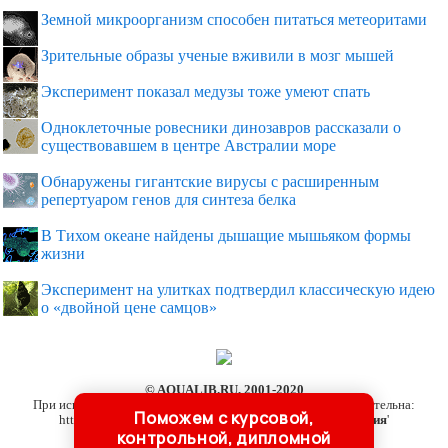
Земной микроорганизм способен питаться метеоритами
Зрительные образы ученые вживили в мозг мышей
Эксперимент показал медузы тоже умеют спать
Одноклеточные ровесники динозавров рассказали о
существовавшем в центре Австралии море
Обнаружены гигантские вирусы с расширенным
репертуаром генов для синтеза белка
В Тихом океане найдены дышащие мышьяком формы
жизни
Эксперимент на улитках подтвердил классическую идею
о «двойной цене самцов»
© AQUALIB.RU, 2001-2020
При использовании материалов сайта активная ссылка обязательна:
Поможем с курсовой,
http://aqualib.ru/ '
Подводные обитатели - гидробиология
'
контрольной, дипломной